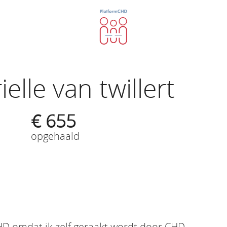
ielle van twillert
€ 655
opgehaald
HD omdat ik zelf geraakt wordt door CHD.