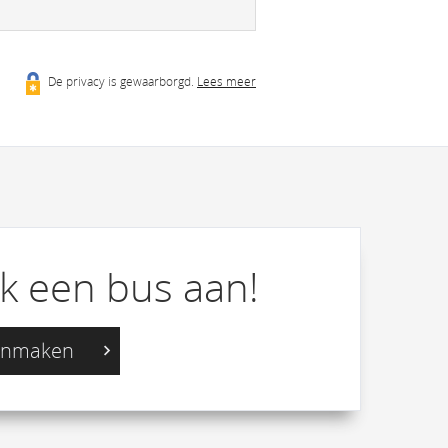
De privacy is gewaarborgd.
Lees meer
k een bus aan!
aanmaken