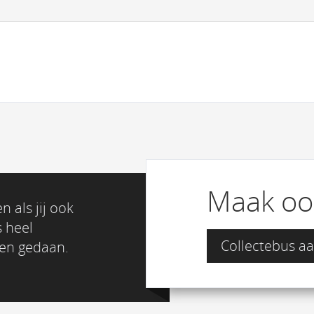
Maak oo
 als jij ook
s heel
Collectebus 
ten gedaan.