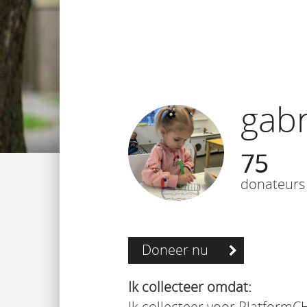
gabr
75
donateurs
Doneer nu
Ik collecteer omdat:
Ik collecteer voor PlatformC