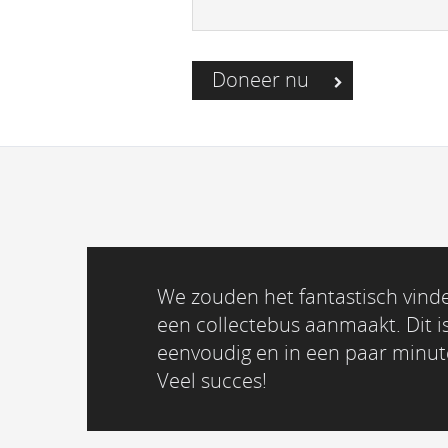
Doneer nu
We zouden het fantastisch vinden
een collectebus aanmaakt. Dit i
eenvoudig en in een paar minu
Veel succes!